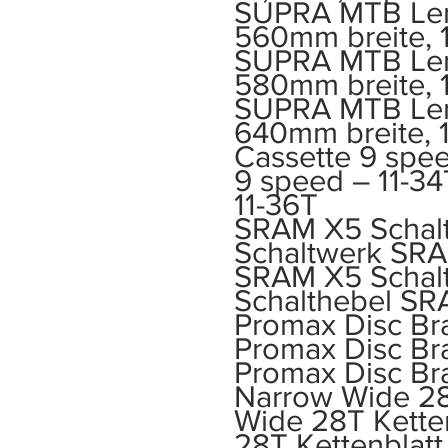
SUPRA MTB Len
560mm breite, 
SUPRA MTB Len
580mm breite, 
SUPRA MTB Len
640mm breite, 
Cassette 9 spee
9 speed – 11-34
11-36T
SRAM X5 Schal
Schaltwerk SRA
SRAM X5 Schal
Schalthebel SR
Promax Disc Br
Promax Disc Br
Promax Disc Br
Narrow Wide 28
Wide 28T Kette
28T Kettenblatt