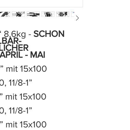
 8,6kg -
SCHON
LBAR-
LICHER
APRIL - MAI
” mit 15x100
, 11/8-1”
” mit 15x100
, 11/8-1”
” mit 15x100