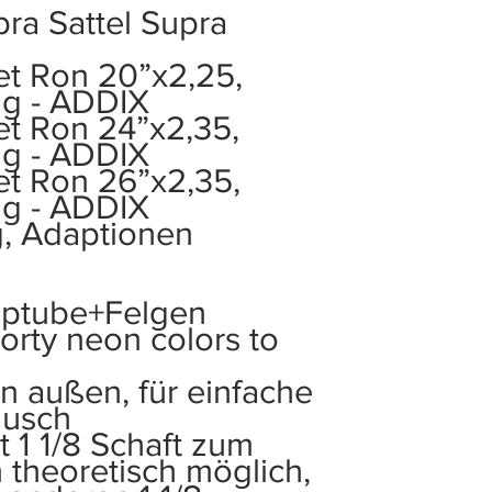
pra Sattel Supra
t Ron 20”x2,25,
g - ADDIX
t Ron 24”x2,35,
g - ADDIX
t Ron 26”x2,35,
g - ADDIX
g, Adaptionen
Toptube+Felgen
porty neon colors to
n außen, für einfache
ausch
t 1 1/8 Schaft zum
 theoretisch möglich,