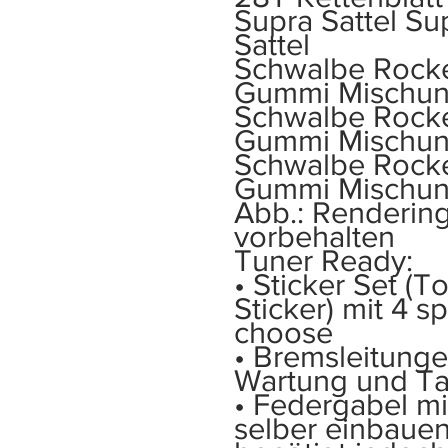
Supra Sattel Su
Sattel
Schwalbe Rocke
Gummi Mischun
Schwalbe Rocke
Gummi Mischun
Schwalbe Rocke
Gummi Mischun
Abb.: Renderin
vorbehalten
Tuner Ready:
• Sticker Set (
Sticker) mit 4 s
choose
• Bremsleitunge
Wartung und T
• Federgabel mi
selber einbauen