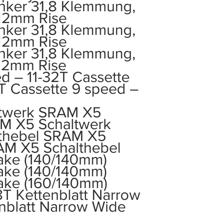
ker 31,8 Klemmung,
12mm Rise
ker 31,8 Klemmung,
12mm Rise
ker 31,8 Klemmung,
12mm Rise
d – 11-32T Cassette
T Cassette 9 speed –
twerk SRAM X5
M X5 Schaltwerk
thebel SRAM X5
AM X5 Schalthebel
ake (140/140mm)
ake (140/140mm)
ake (160/140mm)
T Kettenblatt Narrow
nblatt Narrow Wide